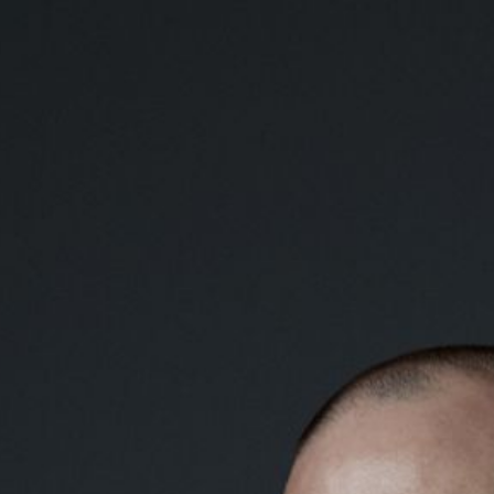
Aktuelles
Über
Projekte
Termine
Media